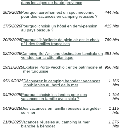
dans les alpes de haute provence
28/5/2026
Pourquoi aureilhan est un spot meconnu
444 hits
pour des vacances en camping reussies ?
17/5/2026
Pourquoi choisir un hôtel en demi-pension
415 hits
au pays basque ?
20/3/2026
Pourquoi l'hôtellerie de plein air est le choix
769 hits
n°1 des familles françaises
02/2/2026
Camping Bel Air : une destination familiale en
891 hits
vendée sur la côte atlantique
19/11/2025
Explorer Porto-Vecchio : entre patrimoine et
956 hits
mer turquoise
05/10/2025
Découvrez le camping benodet : vacances
1 166
inoubliables au bord de la mer
hits
04/9/2025
Pourquoi choisir les landes pour des
1 194
vacances en famille avec siblu ?
hits
04/9/2025
Des vacances en famille réussies à argelès-
1 115
sur-mer
hits
21/8/2025
Vacances réussies au camping la mer
1 276
blanche à bénodet
hits