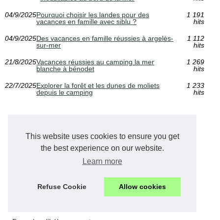
04/9/2025
Pourquoi choisir les landes pour des
1 191
vacances en famille avec siblu ?
hits
04/9/2025
Des vacances en famille réussies à argelès-
1 112
sur-mer
hits
21/8/2025
Vacances réussies au camping la mer
1 269
blanche à bénodet
hits
22/7/2025
Explorer la forêt et les dunes de moliets
1 233
depuis le camping
hits
Gite au bout du lac
This website uses cookies to ensure you get
the best experience on our website.
5 choses à ne pas manquer...
Learn more
Le camping, mieux que le gite...
Refuse Cookie
Allow cookies
Camping en bord de lac,...