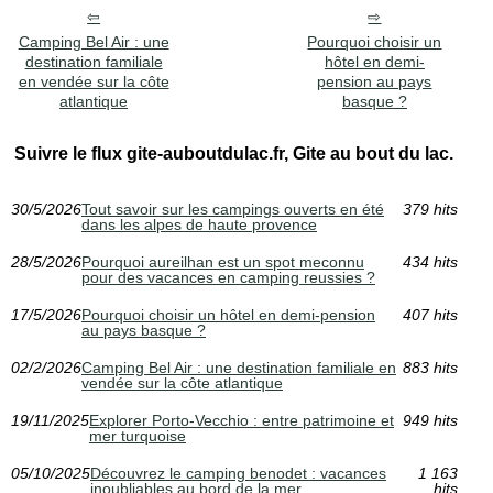
Camping Bel Air : une
Pourquoi choisir un
destination familiale
hôtel en demi-
en vendée sur la côte
pension au pays
atlantique
basque ?
Suivre le flux gite-auboutdulac.fr, Gite au bout du lac.
30/5/2026
Tout savoir sur les campings ouverts en été
379 hits
dans les alpes de haute provence
28/5/2026
Pourquoi aureilhan est un spot meconnu
434 hits
pour des vacances en camping reussies ?
17/5/2026
Pourquoi choisir un hôtel en demi-pension
407 hits
au pays basque ?
02/2/2026
Camping Bel Air : une destination familiale en
883 hits
vendée sur la côte atlantique
19/11/2025
Explorer Porto-Vecchio : entre patrimoine et
949 hits
mer turquoise
05/10/2025
Découvrez le camping benodet : vacances
1 163
inoubliables au bord de la mer
hits