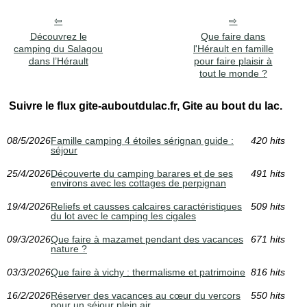
Découvrez le
Que faire dans
camping du Salagou
l'Hérault en famille
dans l’Hérault
pour faire plaisir à
tout le monde ?
Suivre le flux gite-auboutdulac.fr, Gite au bout du lac.
08/5/2026
Famille camping 4 étoiles sérignan guide :
420 hits
séjour
25/4/2026
Découverte du camping barares et de ses
491 hits
environs avec les cottages de perpignan
19/4/2026
Reliefs et causses calcaires caractéristiques
509 hits
du lot avec le camping les cigales
09/3/2026
Que faire à mazamet pendant des vacances
671 hits
nature ?
03/3/2026
Que faire à vichy : thermalisme et patrimoine
816 hits
16/2/2026
Réserver des vacances au cœur du vercors
550 hits
pour un séjour plein air