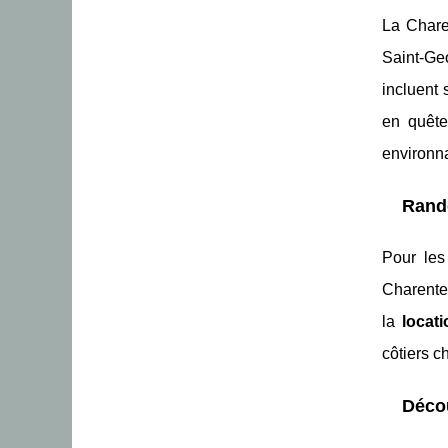
La Charen
Saint-Ge
incluent 
en quête
environna
Rand
Pour les
Charente 
la
locat
côtiers c
Décou