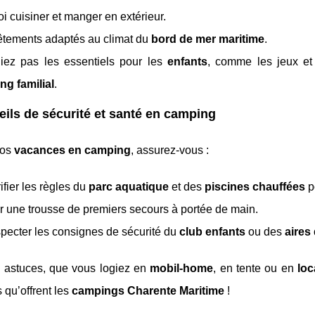
i cuisiner et manger en extérieur.
êtements adaptés au climat du
bord de mer maritime
.
liez pas les essentiels pour les
enfants
, comme les jeux et 
ng familial
.
ils de sécurité et santé en camping
vos
vacances en camping
, assurez-vous :
ifier les règles du
parc aquatique
et des
piscines chauffées
po
r une trousse de premiers secours à portée de main.
pecter les consignes de sécurité du
club enfants
ou des
aires
 astuces, que vous logiez en
mobil-home
, en tente ou en
loc
qu’offrent les
campings Charente Maritime
!