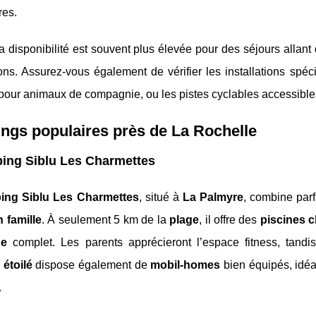
res.
la disponibilité est souvent plus élevée pour des séjours allant
ions. Assurez-vous également de vérifier les installations sp
pour animaux de compagnie, ou les pistes cyclables accessibles
ngs populaires près de La Rochelle
ing Siblu Les Charmettes
ng Siblu Les Charmettes
, situé à
La Palmyre
, combine parf
n famille
. À seulement 5 km de la
plage
, il offre des
piscines 
ue
complet. Les parents apprécieront l’espace fitness, tand
étoilé
dispose également de
mobil-homes
bien équipés, idé
.