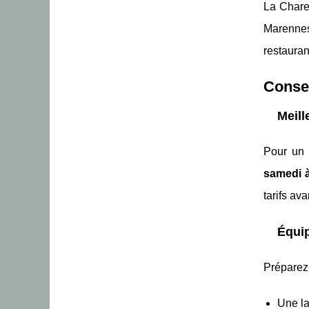
La Charen
Marennes
restauran
Consei
Meill
Pour u
samedi 
tarifs av
Équi
Préparez
Une la