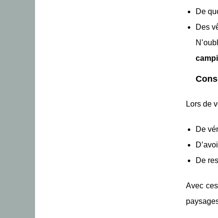
De quo
Des v
N’oub
campi
Conse
Lors de 
De vér
D’avoi
De res
Avec ces
paysages 