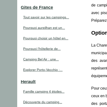
de campin
Gites de France
avec pis
Tout savoir sur les campings...
Préparez-
Pourquoi aureilhan est un...
Optio
Pourquoi choisir un hôtel en...
La Charen
Pourquoi l'hôtellerie de...
municipa
Camping Bel Air : une...
des avan
représent
Explorer Porto-Vecchio :...
équipemen
Herault
Pour ceux
Famille camping 4 étoiles...
ceux en b
Découverte du camping...
des por