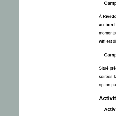
Camp
À
Rived
au bord 
moments 
wifi
est d
Camp
Situé pr
soirées k
option pa
Activi
Activ