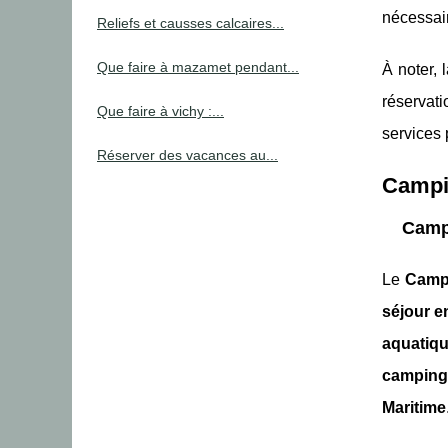
nécessai
Reliefs et causses calcaires...
Que faire à mazamet pendant...
À noter, 
réservat
Que faire à vichy :...
services 
Réserver des vacances au...
Campi
Camp
Le
Campi
séjour e
aquatiq
camping 
Maritime