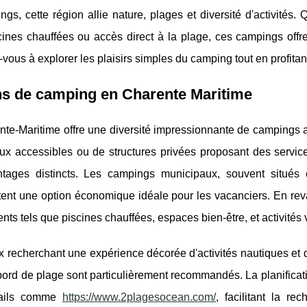
gs, cette région allie nature, plages et diversité d'activités
cines chauffées ou accès direct à la plage, ces campings offr
vous à explorer les plaisirs simples du camping tout en profitan
ns de camping en Charente Maritime
te-Maritime offre une diversité impressionnante de campings a
ux accessibles ou de structures privées
proposant des servic
tages distincts. Les campings municipaux, souvent situés 
ent une option économique idéale pour les vacanciers. En reva
ts tels que piscines chauffées, espaces bien-être, et activités v
 recherchant une expérience décorée d'activités nautiques et d
ord de plage sont particulièrement recommandés. La planificati
tails comme
https://www.2plagesocean.com/
, facilitant la r