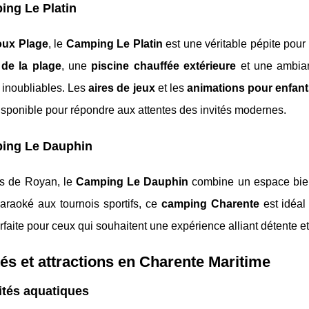
ing Le Platin
oux Plage
, le
Camping Le Platin
est une véritable pépite pou
de la plage
, une
piscine chauffée extérieure
et une ambianc
inoubliables. Les
aires de jeux
et les
animations pour enfan
isponible pour répondre aux attentes des invités modernes.
ing Le Dauphin
ès de Royan, le
Camping Le Dauphin
combine un espace bien-
araoké aux tournois sportifs, ce
camping Charente
est idéal
rfaite pour ceux qui souhaitent une expérience alliant détente et
tés et attractions en Charente Maritime
ités aquatiques