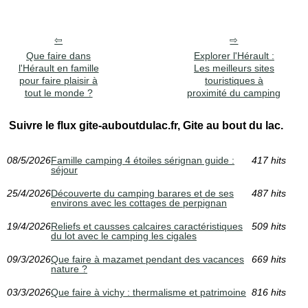
Que faire dans
Explorer l'Hérault :
l'Hérault en famille
Les meilleurs sites
pour faire plaisir à
touristiques à
tout le monde ?
proximité du camping
Suivre le flux gite-auboutdulac.fr, Gite au bout du lac.
08/5/2026
Famille camping 4 étoiles sérignan guide :
417 hits
séjour
25/4/2026
Découverte du camping barares et de ses
487 hits
environs avec les cottages de perpignan
19/4/2026
Reliefs et causses calcaires caractéristiques
509 hits
du lot avec le camping les cigales
09/3/2026
Que faire à mazamet pendant des vacances
669 hits
nature ?
03/3/2026
Que faire à vichy : thermalisme et patrimoine
816 hits