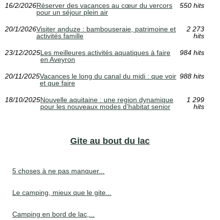
16/2/2026
Réserver des vacances au cœur du vercors
550 hits
pour un séjour plein air
20/1/2026
Visiter anduze : bambouseraie, patrimoine et
2 273
activités famille
hits
23/12/2025
Les meilleures activités aquatiques à faire
984 hits
en Aveyron
20/11/2025
Vacances le long du canal du midi : que voir
988 hits
et que faire
18/10/2025
Nouvelle aquitaine : une region dynamique
1 299
pour les nouveaux modes d’habitat senior
hits
Gite au bout du lac
5 choses à ne pas manquer...
Le camping, mieux que le gite...
Camping en bord de lac,...