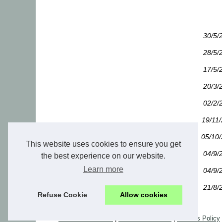
30/5/
28/5/
17/5/
20/3/
02/2/
19/11
05/10
This website uses cookies to ensure you get
04/9/
the best experience on our website.
Learn more
04/9/
21/8/
Refuse Cookie
Allow cookies
© 2026
Gite-auboutdulac.fr
|
Voir notre site web
|
Cookies Policy