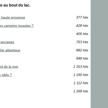
te au bout du lac.
de haute provence
377 hits
en camping reussies ?
428 hits
405 hits
françaises
753 hits
ôte atlantique
882 hits
948 hits
rd de la mer
1 163 hits
 siblu ?
1 190 hits
1 112 hits
1 268 hits