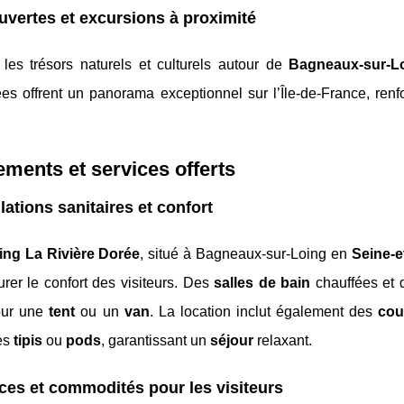
vertes et excursions à proximité
 les trésors naturels et culturels autour de
Bagneaux-sur-L
s offrent un panorama exceptionnel sur l’Île-de-France, renfor
ments et services offerts
llations sanitaires et confort
ng La Rivière Dorée
, situé à Bagneaux-sur-Loing en
Seine-e
rer le confort des visiteurs. Des
salles de bain
chauffées et
our une
tent
ou un
van
. La location inclut également des
cou
es
tipis
ou
pods
, garantissant un
séjour
relaxant.
ces et commodités pour les visiteurs