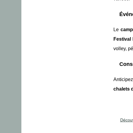
Événe
Le
camp
Festival
volley, p
Conse
Anticipe
chalets 
Découv