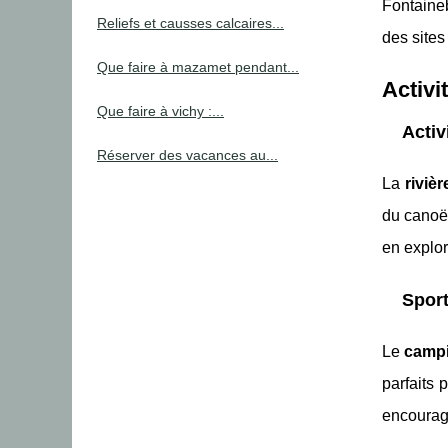
Fontaineb
Reliefs et causses calcaires...
des site
Que faire à mazamet pendant...
Activi
Que faire à vichy :...
Activ
Réserver des vacances au...
La
riviè
du canoë 
en explor
Sport
Le
campi
parfaits 
encourag