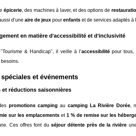
te
épicerie
, des machines à laver, et des options de
restaurati
 aussi d’une
aire de jeux
pour
enfants
et de services adaptés à 
ement en matière d'accessibilité et d'inclusivité
"Tourisme & Handicap", il veille à l’
accessibilité
pour tous, 
s besoins.
 spéciales et événements
s et réductions saisonnières
 des
promotions camping
au
camping La Rivière Dorée
, 
mie sur les emplacements
et
1 % de remise sur les héber
ne. Ces offres font du
séjour détente près de la rivière
une 