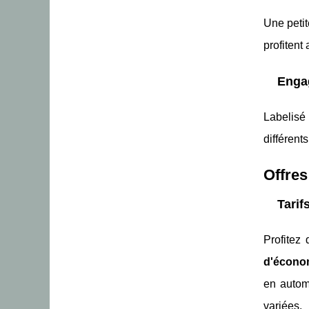
Une peti
profitent
Engag
Labelisé 
différent
Offres
Tarif
Profitez
d'écono
en autom
variées.