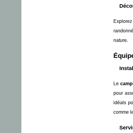
Décou
Explorez
randonnée
nature.
Équipe
Insta
Le
campi
pour assu
idéals p
comme l
Servi