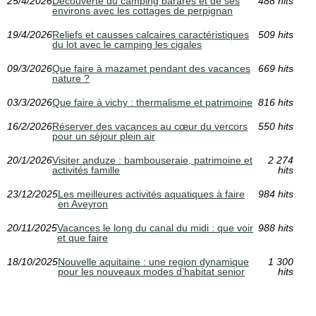
25/4/2026
Découverte du camping barares et de ses
488 hits
environs avec les cottages de perpignan
19/4/2026
Reliefs et causses calcaires caractéristiques
509 hits
du lot avec le camping les cigales
09/3/2026
Que faire à mazamet pendant des vacances
669 hits
nature ?
03/3/2026
Que faire à vichy : thermalisme et patrimoine
816 hits
16/2/2026
Réserver des vacances au cœur du vercors
550 hits
pour un séjour plein air
20/1/2026
Visiter anduze : bambouseraie, patrimoine et
2 274
activités famille
hits
23/12/2025
Les meilleures activités aquatiques à faire
984 hits
en Aveyron
20/11/2025
Vacances le long du canal du midi : que voir
988 hits
et que faire
18/10/2025
Nouvelle aquitaine : une region dynamique
1 300
pour les nouveaux modes d’habitat senior
hits