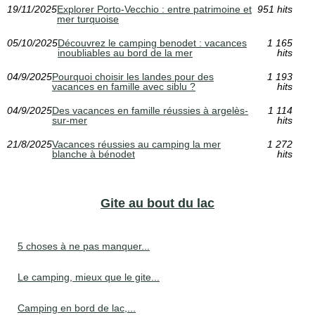
19/11/2025
Explorer Porto-Vecchio : entre patrimoine et
951 hits
mer turquoise
05/10/2025
Découvrez le camping benodet : vacances
1 165
inoubliables au bord de la mer
hits
04/9/2025
Pourquoi choisir les landes pour des
1 193
vacances en famille avec siblu ?
hits
04/9/2025
Des vacances en famille réussies à argelès-
1 114
sur-mer
hits
21/8/2025
Vacances réussies au camping la mer
1 272
blanche à bénodet
hits
Gite au bout du lac
5 choses à ne pas manquer...
Le camping, mieux que le gite...
Camping en bord de lac,...