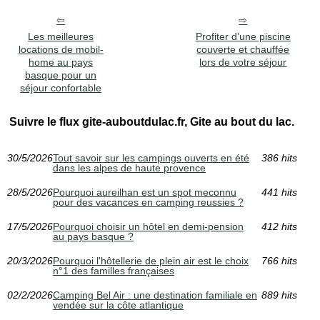
Les meilleures
Profiter d’une piscine
locations de mobil-
couverte et chauffée
home au pays
lors de votre séjour
basque pour un
séjour confortable
Suivre le flux gite-auboutdulac.fr, Gite au bout du lac.
30/5/2026
Tout savoir sur les campings ouverts en été
386 hits
dans les alpes de haute provence
28/5/2026
Pourquoi aureilhan est un spot meconnu
441 hits
pour des vacances en camping reussies ?
17/5/2026
Pourquoi choisir un hôtel en demi-pension
412 hits
au pays basque ?
20/3/2026
Pourquoi l'hôtellerie de plein air est le choix
766 hits
n°1 des familles françaises
02/2/2026
Camping Bel Air : une destination familiale en
889 hits
vendée sur la côte atlantique