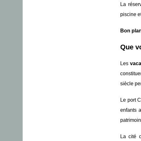
La réser
piscine e
Bon plan
Que vo
Les
vaca
constitu
siècle pe
Le port C
enfants a
patrimoi
La cité 