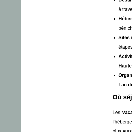
à trav
Héber
pénich
Sites
étapes
Activi
Haute
Organ
Lac d
Où séj
Les
vac
l'héberge
plusieurs