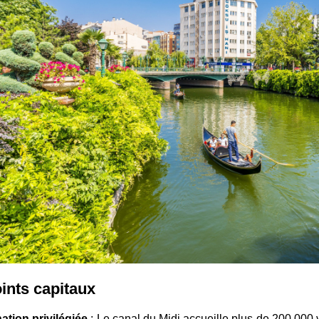
ints capitaux
ation privilégiée
: Le canal du Midi accueille plus de 200 000 