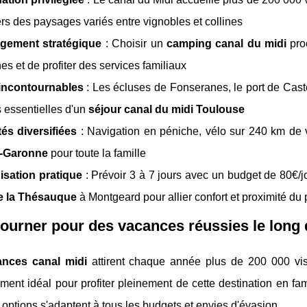
ers des paysages variés entre vignobles et collines
gement stratégique
: Choisir un
camping canal du midi
pro
es et de profiter des services familiaux
 incontournables
: Les écluses de Fonseranes, le port de Cast
 essentielles d'un
séjour canal du midi Toulouse
tés diversifiées
: Navigation en péniche, vélo sur 240 km de 
-Garonne
pour toute la famille
isation pratique
: Prévoir 3 à 7 jours avec un budget de 80€/j
e la Thésauque
à Montgeard pour allier confort et proximité du
ourner pour des vacances réussies le long 
ances canal midi
attirent chaque année plus de 200 000 vis
ment idéal pour profiter pleinement de cette destination en fa
 options s'adaptent à tous les budgets et envies d'évasion.