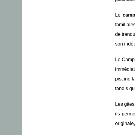
Le
camp
familial
de tranqu
son indé
Le Campi
immédiate
piscine f
tandis qu
Les gîtes
ils perm
originale