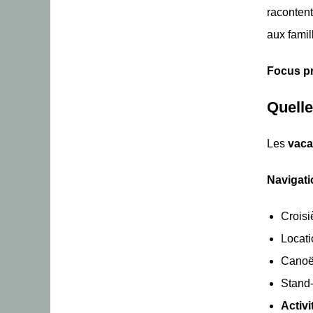
racontent
aux famil
Focus pr
Quelle
Les
vaca
Navigatio
Croisi
Locati
Canoë-
Stand-
Activ