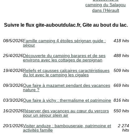
camping du Salagou
dans l’Hérault
Suivre le flux gite-auboutdulac.fr, Gite au bout du lac.
08/5/2026
Famille camping 4 étoiles sérignan guide :
418 hits
séjour
25/4/2026
Découverte du camping barares et de ses
488 hits
environs avec les cottages de perpignan
19/4/2026
Reliefs et causses calcaires caractéristiques
509 hits
du lot avec le camping les cigales
09/3/2026
Que faire à mazamet pendant des vacances
669 hits
nature ?
03/3/2026
Que faire à vichy : thermalisme et patrimoine
816 hits
16/2/2026
Réserver des vacances au cœur du vercors
550 hits
pour un séjour plein air
20/1/2026
Visiter anduze : bambouseraie, patrimoine et
2 274
activités famille
hits