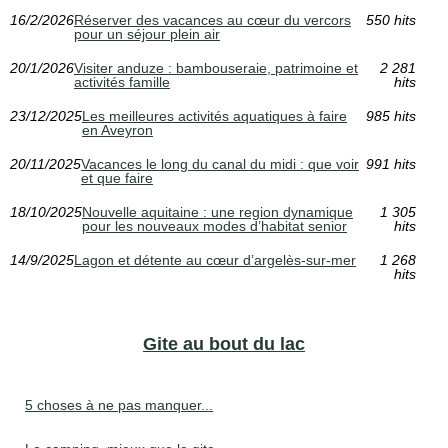
16/2/2026
Réserver des vacances au cœur du vercors
550 hits
pour un séjour plein air
20/1/2026
Visiter anduze : bambouseraie, patrimoine et
2 281
activités famille
hits
23/12/2025
Les meilleures activités aquatiques à faire
985 hits
en Aveyron
20/11/2025
Vacances le long du canal du midi : que voir
991 hits
et que faire
18/10/2025
Nouvelle aquitaine : une region dynamique
1 305
pour les nouveaux modes d’habitat senior
hits
14/9/2025
Lagon et détente au cœur d’argelès-sur-mer
1 268
hits
Gite au bout du lac
5 choses à ne pas manquer...