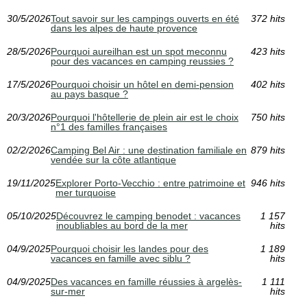
30/5/2026
Tout savoir sur les campings ouverts en été
372 hits
dans les alpes de haute provence
28/5/2026
Pourquoi aureilhan est un spot meconnu
423 hits
pour des vacances en camping reussies ?
17/5/2026
Pourquoi choisir un hôtel en demi-pension
402 hits
au pays basque ?
20/3/2026
Pourquoi l'hôtellerie de plein air est le choix
750 hits
n°1 des familles françaises
02/2/2026
Camping Bel Air : une destination familiale en
879 hits
vendée sur la côte atlantique
19/11/2025
Explorer Porto-Vecchio : entre patrimoine et
946 hits
mer turquoise
05/10/2025
Découvrez le camping benodet : vacances
1 157
inoubliables au bord de la mer
hits
04/9/2025
Pourquoi choisir les landes pour des
1 189
vacances en famille avec siblu ?
hits
04/9/2025
Des vacances en famille réussies à argelès-
1 111
sur-mer
hits