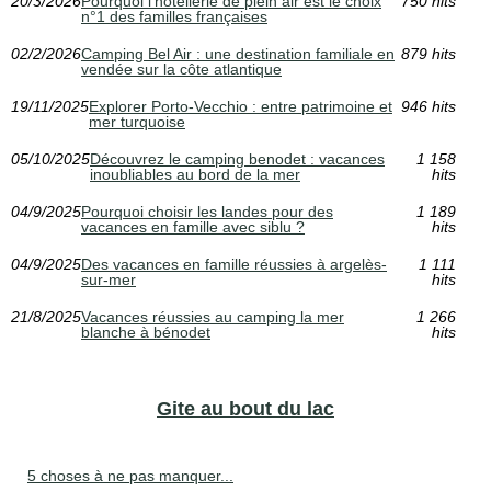
20/3/2026
Pourquoi l'hôtellerie de plein air est le choix
750 hits
n°1 des familles françaises
02/2/2026
Camping Bel Air : une destination familiale en
879 hits
vendée sur la côte atlantique
19/11/2025
Explorer Porto-Vecchio : entre patrimoine et
946 hits
mer turquoise
05/10/2025
Découvrez le camping benodet : vacances
1 158
inoubliables au bord de la mer
hits
04/9/2025
Pourquoi choisir les landes pour des
1 189
vacances en famille avec siblu ?
hits
04/9/2025
Des vacances en famille réussies à argelès-
1 111
sur-mer
hits
21/8/2025
Vacances réussies au camping la mer
1 266
blanche à bénodet
hits
Gite au bout du lac
5 choses à ne pas manquer...