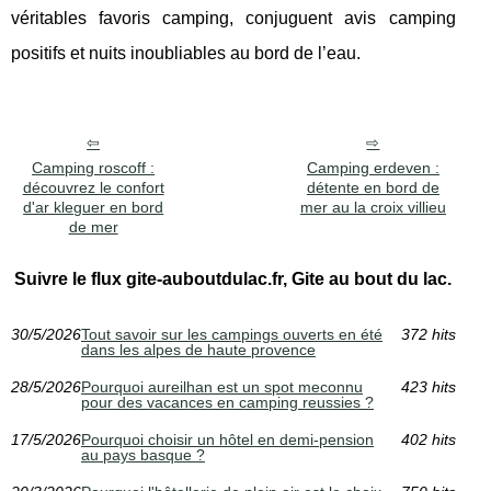
véritables favoris camping, conjuguent avis camping
positifs et nuits inoubliables au bord de l’eau.
Camping roscoff :
Camping erdeven :
découvrez le confort
détente en bord de
d'ar kleguer en bord
mer au la croix villieu
de mer
Suivre le flux gite-auboutdulac.fr, Gite au bout du lac.
30/5/2026
Tout savoir sur les campings ouverts en été
372 hits
dans les alpes de haute provence
28/5/2026
Pourquoi aureilhan est un spot meconnu
423 hits
pour des vacances en camping reussies ?
17/5/2026
Pourquoi choisir un hôtel en demi-pension
402 hits
au pays basque ?