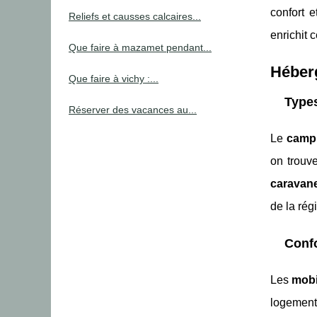
confort e
Reliefs et causses calcaires...
enrichit 
Que faire à mazamet pendant...
Héber
Que faire à vichy :...
Type
Réserver des vacances au...
Le
campi
on trouv
caravane
de la rég
Confo
Les
mob
logement