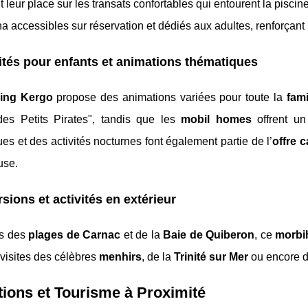
t leur place sur les transats confortables qui entourent la piscin
na accessibles sur réservation et dédiés aux adultes, renforçant
ités pour enfants et animations thématiques
ing Kergo
propose des animations variées pour toute la
fami
es Petits Pirates", tandis que les
mobil homes
offrent un
es et des activités nocturnes font également partie de l’
offre 
use.
sions et activités en extérieur
ès des
plages de Carnac
et de la
Baie de Quiberon
, ce
morbi
visites des célèbres
menhirs
, de la
Trinité sur Mer
ou encore 
tions et Tourisme à Proximité