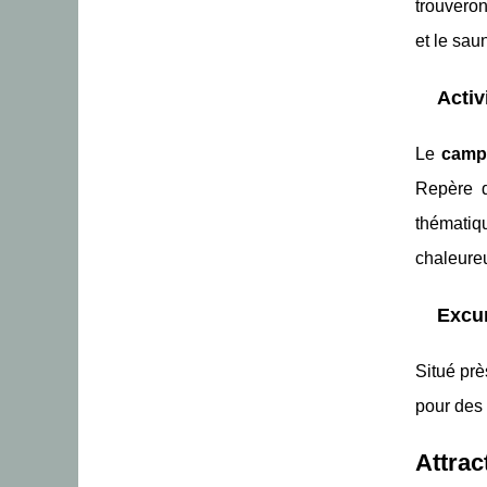
trouveron
et le sau
Activ
Le
camp
Repère d
thématiqu
chaleure
Excur
Situé pr
pour des 
Attrac