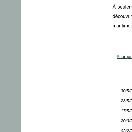
À seulem
découvri
maritimes
Pourquo
30/5/
28/5/
17/5/
20/3/
02/2/