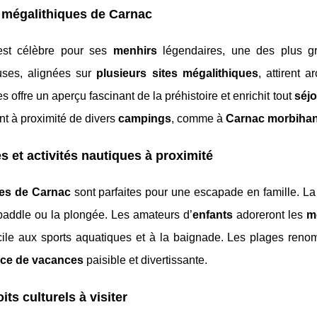
 mégalithiques de Carnac
est célèbre pour ses
menhirs
légendaires, une des plus g
uses, alignées sur
plusieurs sites mégalithiques
, attirent 
es offre un aperçu fascinant de la préhistoire et enrichit tout
séjo
nt à proximité de divers
campings
, comme à
Carnac morbiha
s et activités nautiques à proximité
es de Carnac
sont parfaites pour une escapade en famille. L
 paddle ou la plongée. Les amateurs d’
enfants
adoreront les
m
cile aux sports aquatiques et à la baignade. Les plages re
nce de vacances
paisible et divertissante.
its culturels à visiter