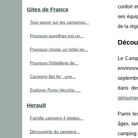
confort e
Gites de France
ses équip
Tout savoir sur les campings...
de la rég
Pourquoi aureilhan est un...
Décou
Pourquoi choisir un hôtel en...
Le Campi
Pourquoi l'hôtellerie de...
environne
Camping Bel Air : une...
septembre
dans des
Explorer Porto-Vecchio :...
séjourne
Herault
Parmi les
Famille camping 4 étoiles...
âges, ta
Découverte du camping...
camping 