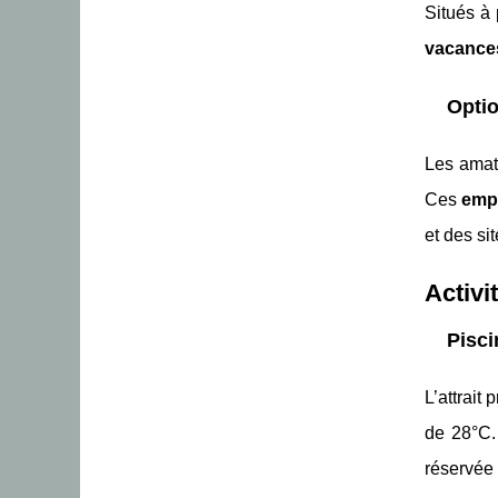
Situés à
vacances
Optio
Les amat
Ces
empl
et des s
Activi
Pisci
L’attrait 
de 28°C.
réservé