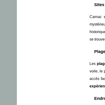
Sites
Carnac 
mystérie
historiqu
se trouve
Plage
Les
plag
voile, le
accès fa
expérie
Endro