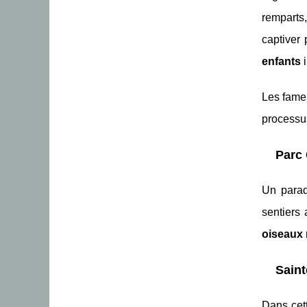
remparts,
captiver 
enfants
i
Les fam
processus
Parc 
Un parad
sentiers
oiseaux 
Saint
Dans ce