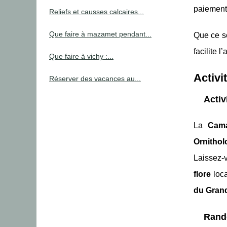
paiement
Reliefs et causses calcaires...
Que faire à mazamet pendant...
Que ce so
facilite 
Que faire à vichy :...
Activi
Réserver des vacances au...
Activ
La
Cam
Ornitho
Laissez-v
flore
loca
du Gran
Rando