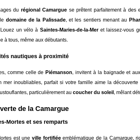
sages du
régional Camargue
se prêtent parfaitement à des 
 le
domaine de la Palissade
, et les sentiers menant au
Phar
. Louez un vélo à
Saintes-Maries-de-la-Mer
et laissez-vous g
le à tous, même aux débutants.
ités nautiques à proximité
es, comme celle de
Piémanson
, invitent à la baignade et au
n mer inoubliables, parfait si votre famille aime la découverte 
stouflantes, particulièrement au
coucher du soleil
, mêlant dét
verte de la Camargue
s-Mortes et ses remparts
ortes est une
ville fortifiée
emblématique de la Camargue, ric