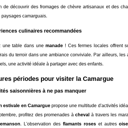
on de découvrir des fromages de chèvre artisanaux et des char
 paysages camarguais.
riences culinaires recommandées
z une table dans une
manade
! Ces fermes locales offrent s
frais du terroir dans une ambiance conviviale. Par ailleurs, les 
nels, une activité idéale à partager avec des enfants.
ures périodes pour visiter la Camargue
ités saisonnières à ne pas manquer
n estivale en Camargue
propose une multitude d'activités idéa
ptembre, profitez des promenades à
cheval
à travers les mara
iemanson
. L'observation des
flamants roses
et autres
ois