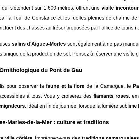
 qui s'étendent sur 1 600 mètres, offrent une
visite incontou
par la Tour de Constance et les ruelles pleines de charme de 
ncluent des chasses au trésor proposées par l'office de tourism
euses
salins d’Aigues-Mortes
sont également à ne pas manquer.
 unique de la production de sel. Pensez à réserver une visite gu
Ornithologique du Pont de Gau
is pour observer la
faune et la flore
de la Camargue, le
Pa
 accessibles à tous. Vous y croiserez des
flamants roses
, em
migrateurs
. Idéal en fin de journée, lorsque la lumière sublime
es-Maries-de-la-Mer : culture et traditions
tte
ville côtière
, imprégnez-vous des
traditions camarguaise