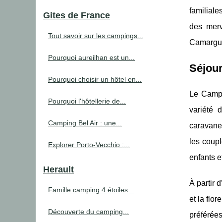
familiale
Gites de France
des merv
Tout savoir sur les campings...
Camargue 
Pourquoi aureilhan est un...
Séjou
Pourquoi choisir un hôtel en...
Le Campi
Pourquoi l'hôtellerie de...
variété 
Camping Bel Air : une...
caravanes
les coupl
Explorer Porto-Vecchio :...
enfants e
Herault
À partir 
Famille camping 4 étoiles...
et la flo
Découverte du camping...
préférée