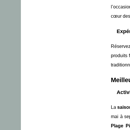
l’occasi
cœur des
Expé
Réserve
produits 
tradition
Meille
Activ
La
saiso
mai à se
Plage P