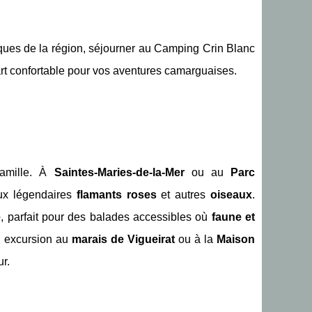
tiques de la région, séjourner au Camping Crin Blanc
épart confortable pour vos aventures camarguaises.
famille. À
Saintes-Maries-de-la-Mer
ou au
Parc
aux légendaires
flamants roses
et autres
oiseaux
.
e
, parfait pour des balades accessibles où
faune et
e excursion au
marais de Vigueirat
ou à la
Maison
r.