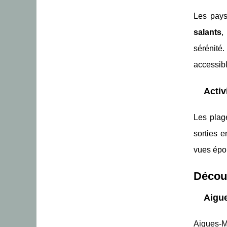
Les pay
salants
,
sérénité
accessib
Activ
Les plag
sorties e
vues épou
Décou
Aigue
Aigues-M