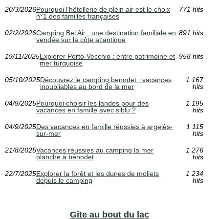
20/3/2026
Pourquoi l'hôtellerie de plein air est le choix
771 hits
n°1 des familles françaises
02/2/2026
Camping Bel Air : une destination familiale en
891 hits
vendée sur la côte atlantique
19/11/2025
Explorer Porto-Vecchio : entre patrimoine et
958 hits
mer turquoise
05/10/2025
Découvrez le camping benodet : vacances
1 167
inoubliables au bord de la mer
hits
04/9/2025
Pourquoi choisir les landes pour des
1 195
vacances en famille avec siblu ?
hits
04/9/2025
Des vacances en famille réussies à argelès-
1 115
sur-mer
hits
21/8/2025
Vacances réussies au camping la mer
1 276
blanche à bénodet
hits
22/7/2025
Explorer la forêt et les dunes de moliets
1 234
depuis le camping
hits
Gite au bout du lac