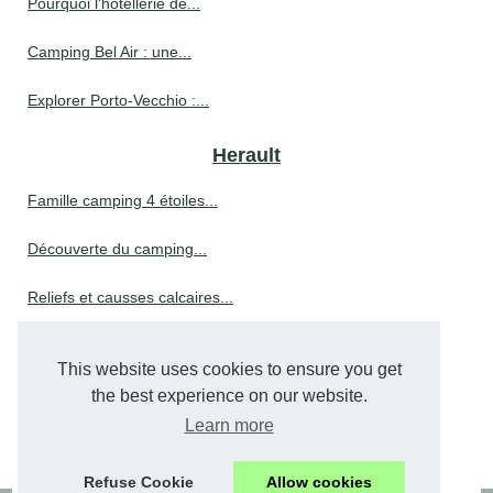
Pourquoi l'hôtellerie de...
Camping Bel Air : une...
Explorer Porto-Vecchio :...
Herault
Famille camping 4 étoiles...
Découverte du camping...
Reliefs et causses calcaires...
Que faire à mazamet pendant...
This website uses cookies to ensure you get
Que faire à vichy :...
the best experience on our website.
Learn more
Réserver des vacances au...
Refuse Cookie
Allow cookies