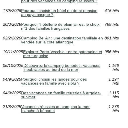
pour des vacances en camping reussies ?
17/5/2026
Pourquoi choisir un hôtel en demi-pension
415 hits
au pays basque ?
20/3/2026
Pourquoi l'hôtellerie de plein air est le choix
769 hits
n°1 des familles françaises
02/2/2026
Camping Bel Air : une destination familiale en
891 hits
vendée sur la côte atlantique
19/11/2025
Explorer Porto-Vecchio : entre patrimoine et
956 hits
mer turquoise
05/10/2025
Découvrez le camping benodet : vacances
1 166
inoubliables au bord de la mer
hits
04/9/2025
Pourquoi choisir les landes pour des
1 194
vacances en famille avec siblu ?
hits
04/9/2025
Des vacances en famille réussies à argelès-
1 115
sur-mer
hits
21/8/2025
Vacances réussies au camping la mer
1 276
blanche à bénodet
hits