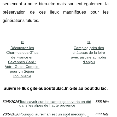
seulement à notre bien-être mais soutient également la
préservation de ces lieux magnifiques pour les
générations futures.
Découvrez les
Camping près des
Charmes des Gîtes
châteaux de la loire
de France en
avec piscine au nobis
Cévennes Gard :
d'anjou
Votre Guide Complet
pour un Séjour
Inoubliable
Suivre le flux gite-auboutdulac.fr, Gite au bout du lac.
30/5/2026
Tout savoir sur les campings ouverts en été
388 hits
dans les alpes de haute provence
28/5/2026
Pourquoi aureilhan est un spot meconnu
444 hits