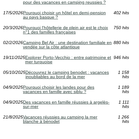
pour des vacances en camping reussies ?
17/5/2026
Pourquoi choisir un hôtel en demi-pension
402 hits
au pays basque ?
20/3/2026
Pourquoi l'hôtellerie de plein air est le choix
750 hits
n°1 des familles françaises
02/2/2026
Camping Bel Air : une destination familiale en
880 hits
vendée sur la côte atlantique
19/11/2025
Explorer Porto-Vecchio : entre patrimoine et
946 hits
mer turquoise
05/10/2025
Découvrez le camping benodet : vacances
1 158
inoubliables au bord de la mer
hits
04/9/2025
Pourquoi choisir les landes pour des
1 189
vacances en famille avec siblu ?
hits
04/9/2025
Des vacances en famille réussies à argelès-
1 111
sur-mer
hits
21/8/2025
Vacances réussies au camping la mer
1 266
blanche à bénodet
hits