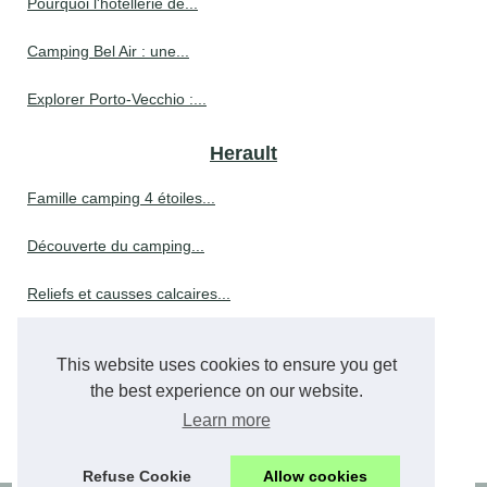
Pourquoi l'hôtellerie de...
Camping Bel Air : une...
Explorer Porto-Vecchio :...
Herault
Famille camping 4 étoiles...
Découverte du camping...
Reliefs et causses calcaires...
Que faire à mazamet pendant...
This website uses cookies to ensure you get
Que faire à vichy :...
the best experience on our website.
Learn more
Réserver des vacances au...
Refuse Cookie
Allow cookies