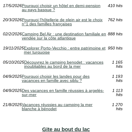
17/5/2026
Pourquoi choisir un hôtel en demi-pension
410 hits
au pays basque ?
20/3/2026
Pourquoi l'hôtellerie de plein air est le choix
762 hits
n°1 des familles françaises
02/2/2026
Camping Bel Air : une destination familiale en
888 hits
vendée sur la côte atlantique
19/11/2025
Explorer Porto-Vecchio : entre patrimoine et
950 hits
mer turquoise
05/10/2025
Découvrez le camping benodet : vacances
1 165
inoubliables au bord de la mer
hits
04/9/2025
Pourquoi choisir les landes pour des
1 193
vacances en famille avec siblu ?
hits
04/9/2025
Des vacances en famille réussies à argelès-
1 113
sur-mer
hits
21/8/2025
Vacances réussies au camping la mer
1 270
blanche à bénodet
hits
Gite au bout du lac