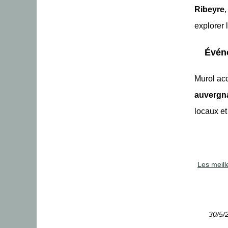
Ribeyre
,
explorer 
Évén
Murol ac
auvergn
locaux et
Les meill
30/5/