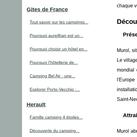
chaque vo
Gites de France
Décou
Tout savoir sur les campings...
Prése
Pourquoi aureilhan est un...
Pourquoi choisir un hôtel en...
Murol, si
Le villag
Pourquoi l'hôtellerie de...
mondial 
Camping Bel Air : une...
l'Europe
Explorer Porto-Vecchio :...
installa
Saint-Nec
Herault
Attra
Famille camping 4 étoiles...
Découverte du camping...
Murol abr