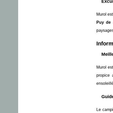
Excur
Murol est
Puy de 
paysages 
Inform
Meill
Murol est
propice 
ensoleill
Guid
Le campi