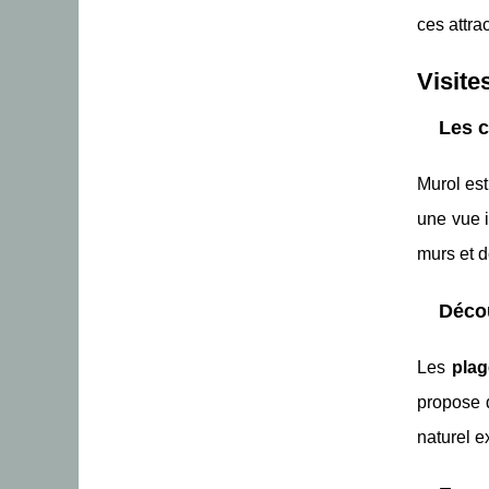
ces attra
Visite
Les c
Murol es
une vue i
murs et dé
Décou
Les
pla
propose d
naturel e