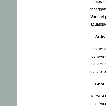
homes et
toboggan 
Verte
et 
aquatique
Activ
Les activ
les évén
ateliers
culturell
Senti
Murol es
embléma