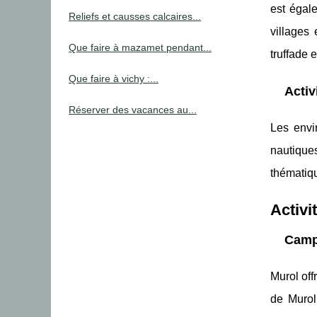
est égale
Reliefs et causses calcaires...
villages 
Que faire à mazamet pendant...
truffade e
Que faire à vichy :...
Activ
Réserver des vacances au...
Les envir
nautique
thématiqu
Activi
Camp
Murol off
de Murol